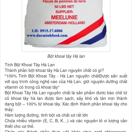
Bột khoai tây Hà lan
Tinh Bột Khoai Tây Hà Lan
Thành phần bột khoai tây Hà Lan nguyên chất có gì?
"100% Tinh Bột Khoai Tây - Hà Lan nguyên chấtĐược sản xuất
với quy trình công nghệ cao của Hà Lan, giữ nguyên dưỡng chất
vitamin có trong củ khoai tây"
Bột Khoai Tây Hà Lan nguyên chất là sản phẩm đươc bào chế từ
củ khoai tây hà lan được làm sạch, sấy khô và tán mịn thành
dạng bột – 100% từ khoai tây. Xác định thành phần khoai tây cho
thấy:
Hàm lượng đường, tinh bột và chất xơ rất lớn
Chứa nhiều vitamin (E, C, B, K…) và các nguyên tố vi lượng cần
thiết cho cơ thể.
Chứa các thành phần thực vật khác như: acid chlorogenic,