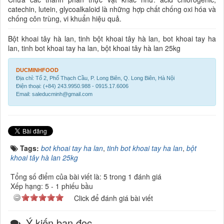
catechin, lutein, glycoalkaloid là những hợp chất chống oxi hóa và
chống côn trùng, vi khuẩn hiệu quả.
Bột khoai tây hà lan, tinh bột khoai tây hà lan, bot khoai tay ha
lan, tinh bot khoai tay ha lan, bột khoai tây hà lan 25kg
DUCMINHFOOD
Địa chỉ: Tổ 2, Phố Thạch Cầu, P. Long Biên, Q. Long Biên, Hà Nội
Điện thoại: (+84) 243.9950.988 - 0915.17.6006
Email: saleducminh@gmail.com
Tags:
bot khoai tay ha lan
,
tinh bot khoai tay ha lan
,
bột
khoai tây hà lan 25kg
Tổng số điểm của bài viết là: 5 trong 1 đánh giá
Xếp hạng:
5
-
1
phiếu bầu
Click để đánh giá bài viết
Ý kiến bạn đọc