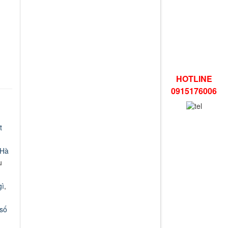
HOTLINE
0915176006
t
 Hà
u
gì
,
 số