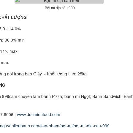
Bột mì địa cầu 999
 CHẤT LƯỢNG
.0 - 14.0%
n:
36.0% min
14% max
 max
ng gói trong bao Giấy - Khối lượng tịnh: 25kg
̣NG
u 999cam chuyên làm bánh Pizza; bánh mì Ngọt; Bánh Sandwich; Bán
17.6006 |
www.ducminhfood.com
.nguyenlieubanh.com/san-pham/bot-mi/bot-mi-dia-cau-999