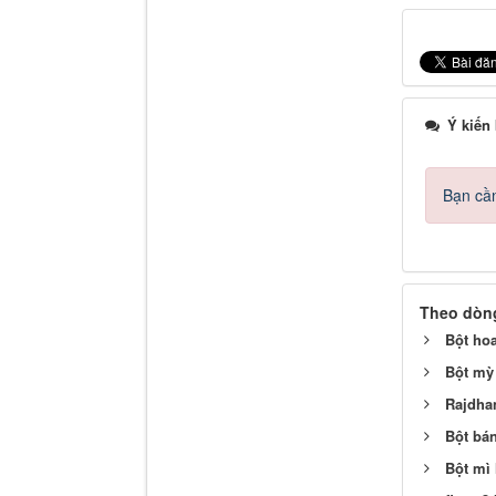
Ý kiến
Bạn cần
Theo dòng
Bột hoa
Bột mỳ
Rajdhan
Bột bán
Bột mì 