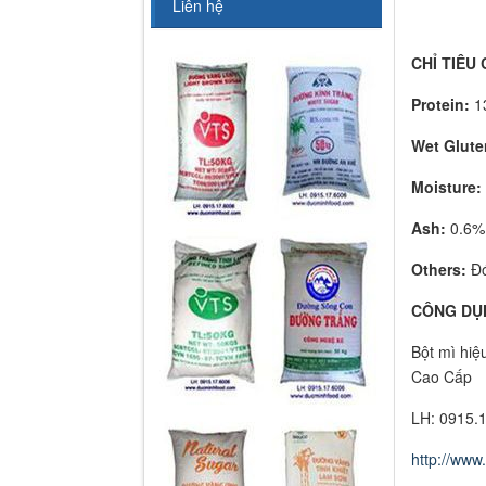
Liên hệ
CHỈ TIÊU
Protein:
13
Wet Glute
Moisture:
Ash:
0.6%
Others:
Đó
CÔNG DU
Bột mì hiệ
Cao Cấp
LH: 0915.
http://www