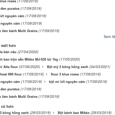
(17/09/2019)
 blue roses
(17/09/2019)
 đen puratos
(17/09/2019)
 lứt nguyên cám
(17/09/2019)
 nguyên cám
(17/09/2019)
n làm bánh Multi Grains
Xem tiế
 mới hơn
(27/04/2020)
la bàn nâu
(17/05/2020)
h bao trộn sẵn Mikko MJ-535 túi 1kg
(07/06/2020)
(04/03/2021)
i Atta flour
Bột mỳ 3 bông hồng xanh
(17/09/2019)
(17/09/2019)
heat 999 flour
flour 3 blue roses
(17/09/2019)
(17/09/2019)
 nguyên cám
bột mì lứt nguyên cám
(17/09/2019)
 đen puratos
(17/09/2019)
n làm bánh Multi Grains
 cũ hơn
(29/03/2019)
(29/03/2019)
 3 bông hồng xanh
Bột bánh bao Mikko