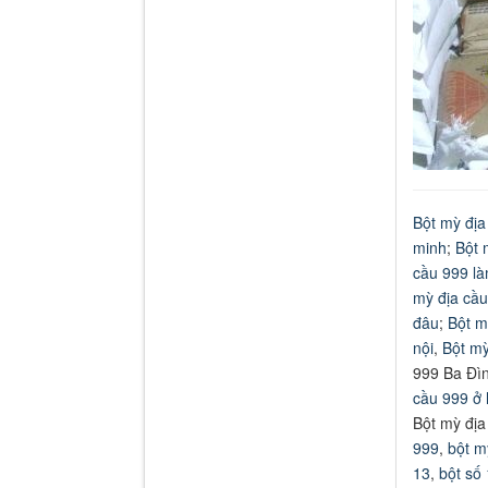
Bột mỳ địa
minh
;
Bột 
cầu 999 l
mỳ địa cầu
đâu
;
Bột mỳ
nội
,
Bột mỳ
999 Ba Đì
cầu 999 ở 
Bột mỳ địa
999
,
bột m
13
,
bột số