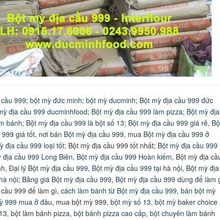
 cầu 999
;
bột mỳ đức minh
;
bột mỳ ducminh
;
Bột mỳ địa cầu 999 đức
mỳ địa cầu 999 ducminhfood
;
Bột mỳ địa cầu 999 làm pizza
;
Bột mỳ địa
àm bánh
;
Bột mỳ địa cầu 999 là bột số 13
;
Bột mỳ địa cầu 999 giá rẻ
,
Bộ
 999 giá tốt
,
nơi bán Bột mỳ địa cầu 999
,
mua Bột mỳ địa cầu 999 ở
 địa cầu 999 loại tốt
; Bột mỳ địa cầu 999 tốt nhất;
Bột mỳ địa cầu 999
 địa cầu 999 Long Biên
,
Bột mỳ địa cầu 999 Hoàn kiếm
, Bột mỳ địa cầ
nh,
Đại lý Bột mỳ địa cầu 999
,
Bột mỳ địa cầu 999 tại hà nội
,
Bột mỳ địa
hà nội
;
Bảng giá Bột mỳ địa cầu 999
,
Bột mỳ địa cầu 999 dùng để làm 
 cầu 999 để làm gì,
cách làm bánh từ Bột mỳ địa cầu 999
,
bán bột mỳ
ỳ 999 mua ở đâu
, mua bột mỳ 999,
bột mỳ số 13
,
bột mỳ baker choice
 13
, bột làm bánh pizza,
bột bánh pizza cao cấp
,
bột chuyên làm bánh