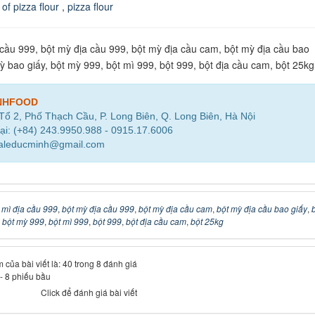
 of pizza flour
,
pizza flour
 cầu 999, bột mỳ địa cầu 999, bột mỳ địa cầu cam, bột mỳ địa cầu bao
mỳ bao giấy, bột mỳ 999, bột mì 999, bột 999, bột địa cầu cam, bột 25kg
NHFOOD
 Tổ 2, Phố Thạch Cầu, P. Long Biên, Q. Long Biên, Hà Nội
ại: (+84) 243.9950.988 - 0915.17.6006
saleducminh@gmail.com
 mì địa cầu 999
,
bột mỳ địa cầu 999
,
bột mỳ địa cầu cam
,
bột mỳ địa cầu bao giấy
,
,
bột mỳ 999
,
bột mì 999
,
bột 999
,
bột địa cầu cam
,
bột 25kg
 của bài viết là: 40 trong 8 đánh giá
-
8
phiếu bầu
Click để đánh giá bài viết