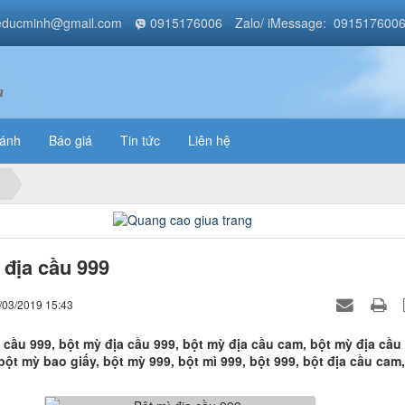
educminh@gmail.com
0915176006
Zalo/ iMessage: 091517600
a
bánh
Báo giá
Tin tức
Liên hệ
 địa cầu 999
/03/2019 15:43
 cầu 999, bột mỳ địa cầu 999, bột mỳ địa cầu cam, bột mỳ địa cầu
bột mỳ bao giấy, bột mỳ 999, bột mì 999, bột 999, bột địa cầu cam,