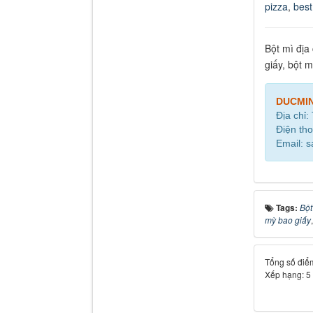
pizza
,
best
Bột mì địa
giấy, bột 
DUCMI
Địa chỉ:
Điện tho
Email: 
Tags:
Bột
mỳ bao giấy
Tổng số điểm
Xếp hạng:
5