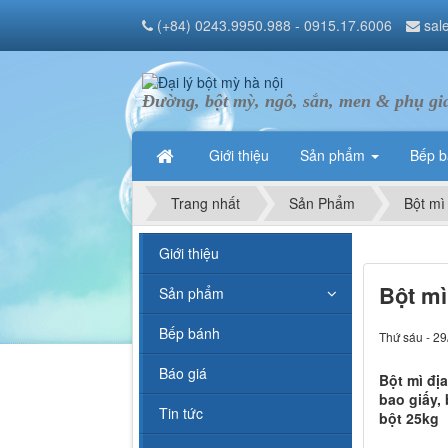
(+84) 0243.9950.988 - 0915.17.6006
sal
Đường, bột mỳ, ngô, sắn, men & phụ gi
Giới thiệu
Sản phẩm
Bếp 
Trang nhất
Sản Phẩm
Bột mì
Giới thiệu
Bột mì
Sản phẩm
Bếp bánh
Thứ sáu - 29
Báo giá
Bột mì địa
bao giấy, 
Tin tức
bột 25kg