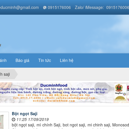
educminh@gmail.com
0915176006
Zalo/ iMessage: 091517600
a
bánh
Báo giá
Tin tức
Liên hệ
h saji
Bột ngọt Saji
11:25 17/09/2019
bột ngọt saji, mì chính Saji, bot ngot saji, mi chinh saji, Monoso