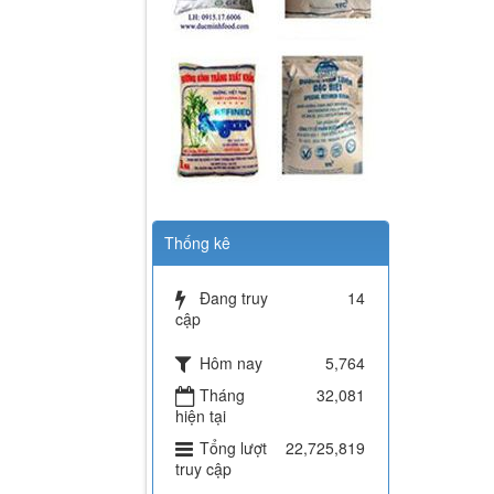
Thống kê
Đang truy
14
cập
Hôm nay
5,764
Tháng
32,081
hiện tại
Tổng lượt
22,725,819
truy cập