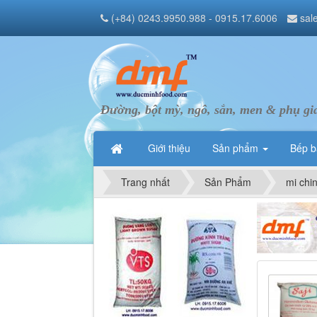
(+84) 0243.9950.988 - 0915.17.6006
sal
Đường, bột mỳ, ngô, sắn, men & phụ gi
Giới thiệu
Sản phẩm
Bếp 
Trang nhất
Sản Phẩm
mi chin