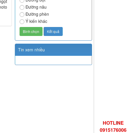
ngọt
moto
Đường nâu
Đường phèn
Ý kiến khác
Tin xem nhiều
HOTLINE
0915176006