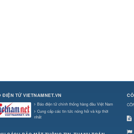
 ĐIỆN TỬ VIETNAMNET.VN
CÔ
Báo điện tử chính thống hàng đầu Việt Nam
CÔ
Cung cấp các tin tức nóng hổi và kịp thời
nhất