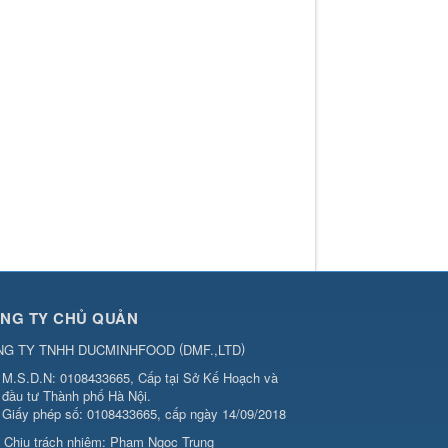
NG TY CHỦ QUẢN
(
)
NG TY TNHH DUCMINHFOOD
DMF.,LTD
M.S.D.N: 0108433665, Cấp tại Sở Kế Hoạch và
đầu tư Thành phố Hà Nội.
Giấy phép số: 0108433665, cấp ngày 14/09/2018
Chịu trách nhiệm:
Phạm Ngọc Trung