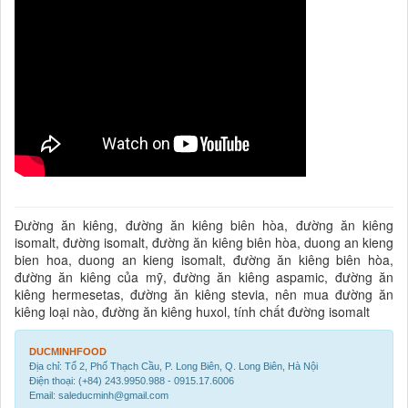
Đường ăn kiêng, đường ăn kiêng biên hòa, đường ăn kiêng
isomalt, đường isomalt, đường ăn kiêng biên hòa, duong an kieng
bien hoa, duong an kieng isomalt, đường ăn kiêng biên hòa,
đường ăn kiêng của mỹ, đường ăn kiêng aspamic, đường ăn
kiêng hermesetas, đường ăn kiêng stevia, nên mua đường ăn
kiêng loại nào, đường ăn kiêng huxol, tính chất đường isomalt
DUCMINHFOOD
Địa chỉ: Tổ 2, Phố Thạch Cầu, P. Long Biên, Q. Long Biên, Hà Nội
Điện thoại: (+84) 243.9950.988 - 0915.17.6006
Email: saleducminh@gmail.com