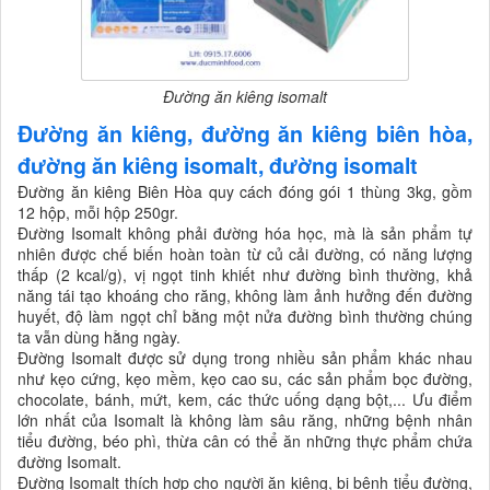
Đường ăn kiêng isomalt
Đường ăn kiêng, đường ăn kiêng biên hòa,
đường ăn kiêng isomalt, đường isomalt
Đường ăn kiêng Biên Hòa quy cách đóng gói 1 thùng 3kg, gồm
12 hộp, mỗi hộp 250gr.
Đường Isomalt không phải đường hóa học, mà là sản phẩm tự
nhiên được chế biến hoàn toàn từ củ cải đường, có năng lượng
thấp (2 kcal/g), vị ngọt tinh khiết như đường bình thường, khả
năng tái tạo khoáng cho răng, không làm ảnh hưởng đến đường
huyết, độ làm ngọt chỉ bằng một nửa đường bình thường chúng
ta vẫn dùng hằng ngày.
Đường Isomalt được sử dụng trong nhiều sản phẩm khác nhau
như kẹo cứng, kẹo mềm, kẹo cao su, các sản phẩm bọc đường,
chocolate, bánh, mứt, kem, các thức uống dạng bột,... Ưu điểm
lớn nhất của Isomalt là không làm sâu răng, những bệnh nhân
tiểu đường, béo phì, thừa cân có thể ăn những thực phẩm chứa
đường Isomalt.
Đường Isomalt thích hợp cho người ăn kiêng, bị bệnh tiểu đường,