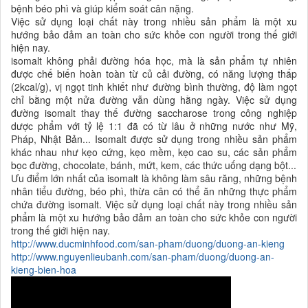
bệnh béo phì và giúp kiểm soát cân nặng.
Việc sử dụng loại chất này trong nhiều sản phẩm là một xu
hướng bảo đảm an toàn cho sức khỏe con người trong thế giới
hiện nay.
isomalt không phải đường hóa học, mà là sản phẩm tự nhiên
được chế biến hoàn toàn từ củ cải đường, có năng lượng thấp
(2kcal/g), vị ngọt tinh khiết như đường bình thường, độ làm ngọt
chỉ bằng một nửa đường vẫn dùng hằng ngày. Việc sử dụng
đường isomalt thay thế đường saccharose trong công nghiệp
dược phẩm với tỷ lệ 1:1 đã có từ lâu ở những nước như Mỹ,
Pháp, Nhật Bản... Isomalt được sử dụng trong nhiều sản phẩm
khác nhau như kẹo cứng, kẹo mềm, kẹo cao su, các sản phẩm
bọc đường, chocolate, bánh, mứt, kem, các thức uống dạng bột...
Ưu điểm lớn nhất của isomalt là không làm sâu răng, những bệnh
nhân tiểu đường, béo phì, thừa cân có thể ăn những thực phẩm
chứa đường isomalt. Việc sử dụng loại chất này trong nhiều sản
phẩm là một xu hướng bảo đảm an toàn cho sức khỏe con người
trong thế giới hiện nay.
http://www.ducminhfood.com/san-pham/duong/duong-an-kieng
http://www.nguyenlieubanh.com/san-pham/duong/duong-an-
kieng-bien-hoa